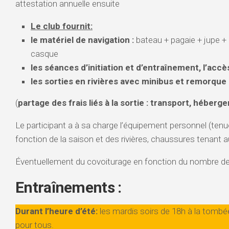
attestation annuelle ensuite
Le club fournit:
le matériel de navigation :
bateau + pagaie + jupe + 
casque
les séances d’initiation et d’entraînement, l’accè
les sorties en rivières avec minibus et remorque
(
partage des frais liés à la sortie : transport, héberg
Le participant a à sa charge l’équipement personnel (tenue
fonction de la saison et des rivières, chaussures tenant a
Éventuellement du covoiturage en fonction du nombre de 
Entraînements :
Durant l’heure d’été:
les mardis soirs de 18h à la tombé
pour tous.