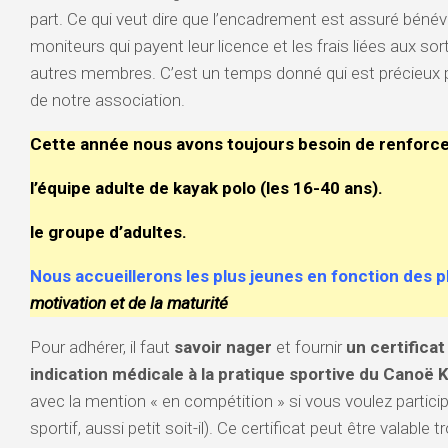
part. Ce qui veut dire que l’encadrement est assuré béné
VALSERINE
moniteurs qui payent leur licence et les frais liées aux so
autres membres. C’est un temps donné qui est précieux 
BIENNE
de notre association.
HAUTES
ALPES
Cette année nous avons toujours besoin de renforce
–
STAGE
l’équipe adulte de kayak polo (les 16-40 ans).
D’ÉTÉ
le groupe d’adultes.
Nous accueillerons les plus jeunes en fonction des p
motivation et de la maturité
Pour adhérer, il faut
savoir nager
et fournir
un certifica
indication médicale à la pratique sportive du Canoë 
avec la mention « en compétition » si vous voulez partic
sportif, aussi petit soit-il). Ce certificat peut être valable 