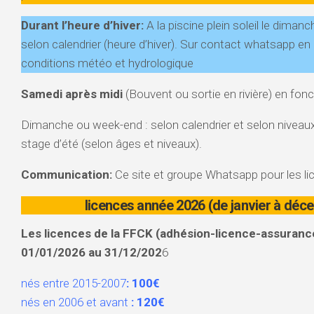
Durant l’heure d’hiver:
A la piscine plein soleil le diman
selon calendrier (heure d’hiver). Sur contact whatsapp en 
conditions météo et hydrologique
Samedi après midi
(Bouvent ou sortie en rivière) en fon
Dimanche ou week-end : selon calendrier et selon niveaux
stage d’été (selon âges et niveaux).
Communication:
Ce site et groupe Whatsapp pour les li
licences année 2026 (de janvier à déc
Les licences de la FFCK (adhésion-licence-assuranc
01/01/2026 au 31/12/202
6
nés entre 2015-2007
: 100€
nés en 2006 et avant
: 120€