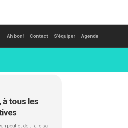
Ah bon!
Contact
S’équiper
Agenda
 à tous les
tives
n peut et doit faire sa