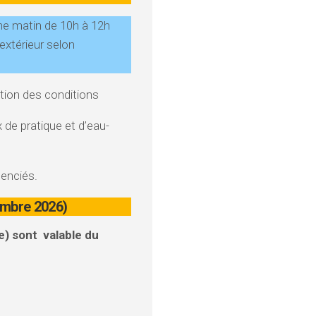
che matin de 10h à 12h
extérieur selon
ction des conditions
 de pratique et d’eau-
cenciés.
embre 2026)
e) sont valable
du