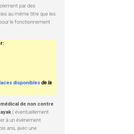
volement par des
rties au même titre que les
pour le fonctionnement
r:
laces disponibles
de la
t médical de non contre
Kayak
( éventuellement
iper à un évènement
trois ans, avec une