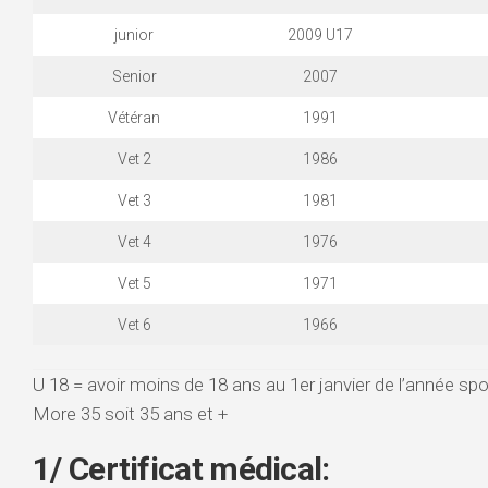
junior
2009 U17
Senior
2007
Vétéran
1991
Vet 2
1986
Vet 3
1981
Vet 4
1976
Vet 5
1971
Vet 6
1966
U 18 = avoir moins de 18 ans au 1er janvier de l’année spo
More 35 soit 35 ans et +
1/
Certificat médical: