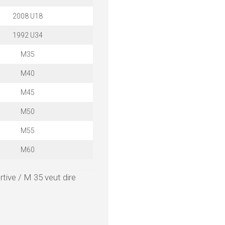
2008 U18
1992 U34
M35
M40
M45
M50
M55
M60
rtive / M 35 veut dire