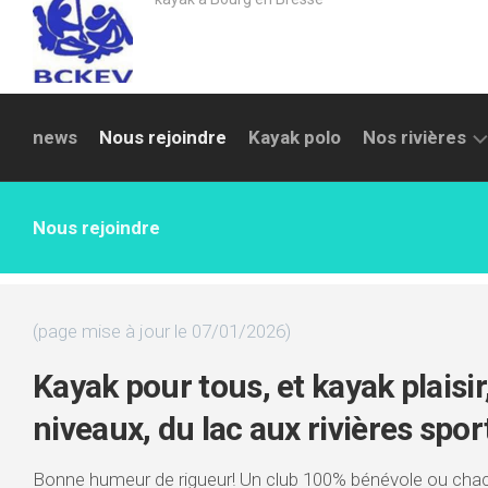
news
Nous rejoindre
Kayak polo
Nos rivières
LA
Nous rejoindre
REYSSOUZE
SURAN
AIN
(page mise à jour le 07/01/2026)
SAULT
Kayak pour tous, et kayak plaisir,
BRÉNAZ
niveaux, du lac aux rivières spor
ALBARINE
SEMINE
Bonne humeur de rigueur! Un club 100% bénévole ou chacu