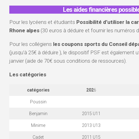
Les aides financières possibl
Pour les lycéens et étudiants
Possibilité d’utiliser la 
Rhone alpes
(30 euros à déduire et fournir les numéros d
Pour les collégiens
les coupons sports du Conseil dépa
(jusqu’à 25€ à déduire ), le dispositif PSF est également ut
janvier (aide de 70€ sous conditions de ressources).
Les catégories
catégories
202
6
Poussin
Benjamin
2015 U11
Minime
2013 U13
Cadet
2011 U15