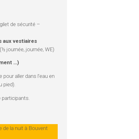
gilet de sécurité –
s aux vestiaires
(½ journée, journée, WE)
ement …)
 pour aller dans l’eau en
u pied).
participants.
e de la nuit à Bouvent