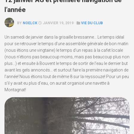
l’année
BY
NOELCK
JANVIER 19, 2019 ·
VIE DU CLUB
Un samedi de janvier dans la grisaille bressanne… Le temps idéal
pour se retrouver le temps d’une assemblée générale de bon matin
(nous étions une vingtaine) le temps d’un repas à la cafet locale
(nous n’étions pas beaucoup moins, mais pas beaucoup plus non
plus…) et ensuite à Bouvent le temps de sortir de l’eau le dernier but
avant les gels annoncés… et surtout faire la première navigation de
l’année! Nous étions tout de même 8 sur la reyssouze! Pour un peu
s’il y avait eu plus d’eau, on aurait organisé une navette à
Montagnat!