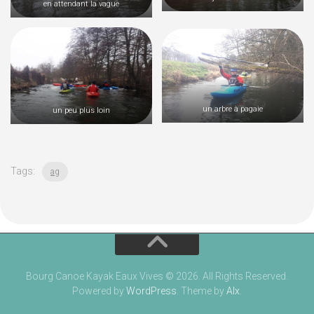
en attendant la vague
un arbre à pagaie
un peu plus loin
Tags:
ag
Bourg Canoe Kayak Eaux Vives © 2026. All Rights Reserved.
Powered by
WordPress
. Theme by
Alx
.