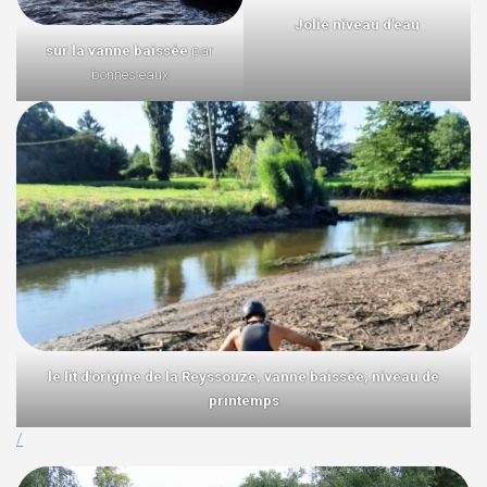
Jolie niveau d’eau
sur la vanne baissée
par
bonnes eaux
le lit d’origine de la Reyssouze, vanne baissée, niveau de
printemps
/