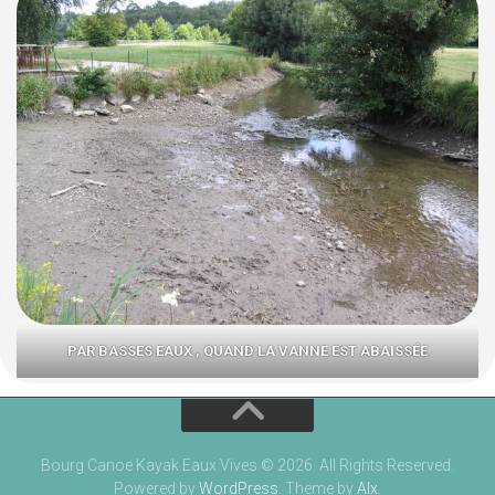
PAR BASSES EAUX , QUAND LA VANNE EST ABAISSÉE
Bourg Canoe Kayak Eaux Vives © 2026. All Rights Reserved.
Powered by
WordPress
. Theme by
Alx
.