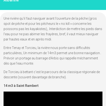
Albarine
Une rivière qu’il faut naviguer avant l’ouverture de la pêche (gros
spot de pêche et pour les pêcheurs le « no kill » concerne les
poissons pas les kayakistes),. Interdiction de mettre les pieds dans
l’eau pour ne pas abimer les frayères, bref, il vaut mieux naviguer
par hautes eaux et en après midi.
Entre Tenay et Torcieu, la rivière nous porte sans difficultés
particulières, Un minimum de 14m3 permet une bonne navigation..
Prévoir un portage au barrage d’Arbis qui rappelle méchamment
dès que l’eau monte.
De Torcieu à bettant c’est le parcours de la classique régionale de
descente (souvent davantage de branche).
14 m3 à Saint Rambert