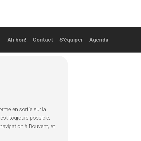
Ah bon!
Contact
S’équiper
Agenda
rmé en sortie sur la
ie est toujours possible,
navigation à Bouvent, et