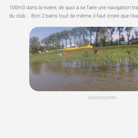
100m3 dans la rivière, de quoi à se faire une navigation tr
VALSERINE
du club…. Bon 2 bains tout de même, il faut croire que l’ea
BIENNE
HAUTES
ALPES
–
STAGE
D’ÉTÉ
DCIM100GOPRO