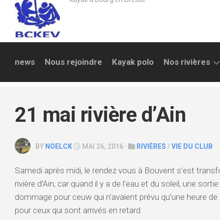
news
Nous rejoindre
Kayak polo
Nos rivières
LA
REYSSOUZE
21 mai rivière d’Ain
SURAN
AIN
BY
NOELCK
MAI 26, 2016 ·
RIVIÈRES
/
VIE DU CLUB
SAULT
Samedi après midi, le rendez vous à Bouvent s’est transfo
BRÉNAZ
rivière d’Ain, car quand il y a de l’eau et du soleil, une sort
ALBARINE
dommage pour ceuw qui n’avaient prévu qu’une heure de 
pour ceux qui sont arrivés en retard.
SEMINE