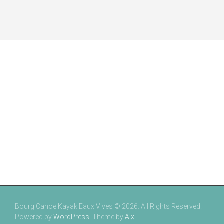
Bourg Canoe Kayak Eaux Vives © 2026. All Rights Reserved.
Powered by
WordPress
. Theme by
Alx
.