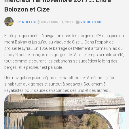
Bolozon et Cize
BY
NOELCK
NOVEMBRE 1, 2017 ·
VIE DU CLUB
Et réciproquement…. Navigation dans les gorges de l’Ain au pied du
mont Balvay et jusqu’au au viaduc de Cize…. Dans l’espoir de
croiser le Lyria… En 1956 le barrage de l’Allement a formé un lac qui
a noyé tout ce tronçon des gorges de l’Ain. Le temps semble arrêté,
tout comme le courant, les cabanons se succèdent le long des
berges, et le pêcheur est paisible.
Une navigation pour préparer le marathon de l’Ardèche… (il faut
s’habituer aux gorges et surtout à pagayer). Seulement 5
kayakistes pour cause de vacances des uns et des autres…