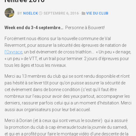
BY
NOELCK
SEPTEMBRE 6, 2016 ·
VIE DU CLUB
Week end du 3-4 septembre…
Personne à Bouvent!
Forcément nous étions sur la nouvelle commune de Val
Revermont, pour assurer la sécurité des épreuves de natation de
l’Oxyrace
, un bel évènement de cross triathlon… « Un peu » de nage,
« un peu » de VTT, et un trail pour terminer. 2 jours d’épreuves pour
tous les âges et tous les niveaux.
Merci au 13 membres du club qui se sont rendu disponible et n’ont
pas hésité à se lever tôt pour qu’on puisse assurer la sécurité de
cet évènement dans de bonne condition (c’est qu’il faut être
nombreux sur l’eau pour avoir des yeux partout, accompagner les
derniers, rassurer parfois celui qui a un moment d’hésitation. Merci
aussi aux organisateurs pour leur bel accueil.
Merci à Dorian (et à ceux qui sont venus le soutenir) qui a assuré
la promotion du club à cap émeraude toute la journée du samedi,
et qui en a profité pour faire le montage vidéo d’une descente de la