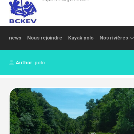
news
Nous rejoindre
Kayak polo
Nos rivières
LA
Author:
polo
REYSSOUZE
SURAN
AIN
SAULT
BRÉNAZ
ALBARINE
SEMINE