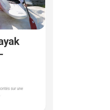
ayak
–
rontés sur une
.