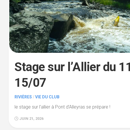
VALSERINE
BIENNE
HAUTES
ALPES
–
STAGE
D’ÉTÉ
Stage sur l’Allier du 
15/07
RIVIÈRES
/
VIE DU CLUB
le stage sur l’allier à Pont d’Alleyras se prépare !
JUIN 21, 2026