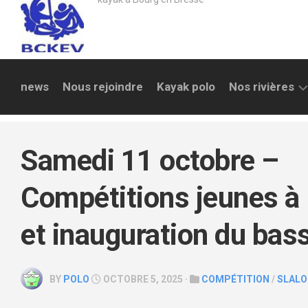
news
Nous rejoindre
Kayak polo
Nos rivières
LA
REYSSOUZE
Samedi 11 octobre –
SURAN
Compétitions jeunes à
AIN
et inauguration du bas
SAULT
BRÉNAZ
ALBARINE
BY
POLO
OCTOBRE 5, 2025 ·
COMPÉTITION
/
SLAL
SEMINE