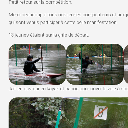
Petit retour sur la compétition.
VALSERINE
Merci beaucoup à tous nos jeunes compétiteurs et aux j
BIENNE
qui sont venus participer à cette belle manifestation.
HAUTES
13 jeunes étaient sur la grille de départ.
ALPES
–
STAGE
D’ÉTÉ
Jalil en ouvreur en kayak et canoë pour ouvrir la voie à no