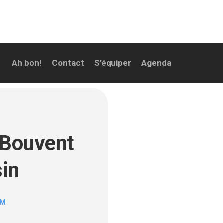
Ah bon!
Contact
S’équiper
Agenda
 Bouvent
sin
OM