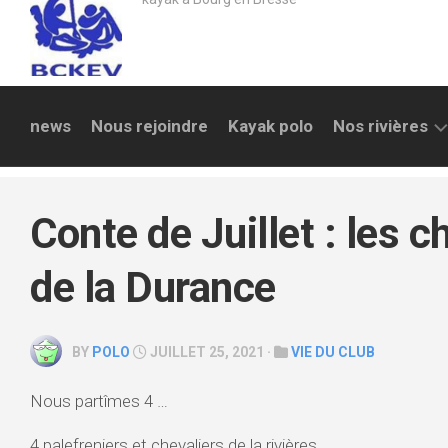
news
Nous rejoindre
Kayak polo
Nos rivières
LA
REYSSOUZE
Conte de Juillet : les c
SURAN
de la Durance
AIN
SAULT
BY
POLO
JUILLET 25, 2021 ·
VIE DU CLUB
BRÉNAZ
ALBARINE
Nous partîmes 4 …
SEMINE
4 palefreniers et chevaliers de la rivières…