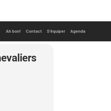
Ah bon!
Contact
S’équiper
Agenda
hevaliers