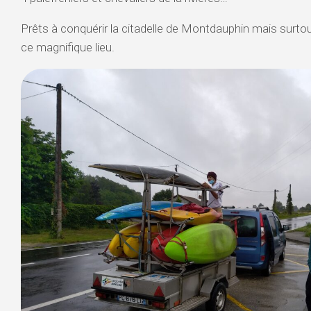
VALSERINE
Prêts à conquérir la citadelle de Montdauphin mais surtou
ce magnifique lieu.
BIENNE
HAUTES
ALPES
–
STAGE
D’ÉTÉ