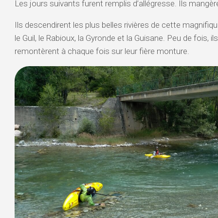
Les jours suivants furent remplis d’allégresse. Ils mangère
Ils descendirent les plus belles rivières de cette magnifiqu
le Guil, le Rabioux, la Gyronde et la Guisane. Peu de fois, ils
remontèrent à chaque fois sur leur fière monture.