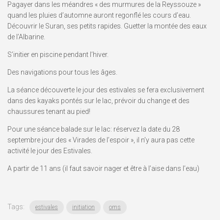
Pagayer dans les méandres « des murmures de la Reyssouze »
quand les pluies d’automne auront regonflé les cours d’eau.
Découvrir le Suran, ses petits rapides. Guetter la montée des eaux
de l’Albarine.
S’initier en piscine pendant l’hiver.
Des navigations pour tous les âges.
La séance découverte le jour des estivales se fera exclusivement
dans des kayaks pontés sur le lac, prévoir du change et des
chaussures tenant au pied!
Pour une séance balade sur le lac: réservez la date du 28
septembre jour des « Virades de l’espoir », il n’y aura pas cette
activité le jour des Estivales.
A partir de 11 ans (il faut savoir nager et être à l’aise dans l’eau)
Tags:
estivales
initiation
oms