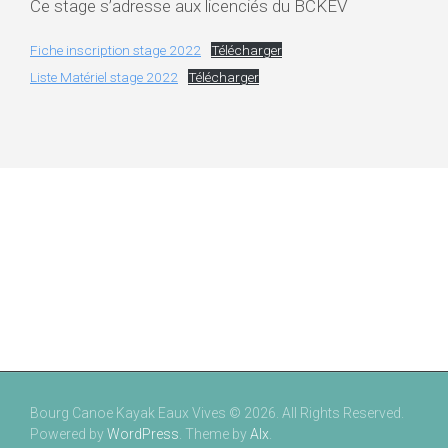
Ce stage s’adresse aux licenciés du BCKEV
Fiche inscription stage 2022
Télécharger
Liste Matériel stage 2022
Télécharger
Bourg Canoe Kayak Eaux Vives © 2026. All Rights Reserved.
Powered by
WordPress
. Theme by
Alx
.