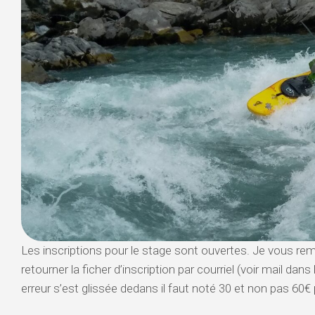
VALSERINE
BIENNE
HAUTES
ALPES
–
STAGE
D’ÉTÉ
Les inscriptions pour le stage sont ouvertes. Je vous rem
retourner la ficher d’inscription par courriel (voir mail dans 
erreur s’est glissée dedans il faut noté 30 et non pas 60€ p