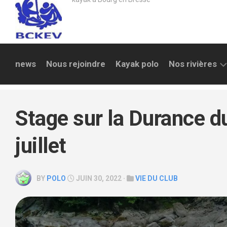
news
Nous rejoindre
Kayak polo
Nos rivières
LA
REYSSOUZE
Stage sur la Durance d
SURAN
juillet
AIN
SAULT
BY
POLO
JUIN 30, 2022 ·
VIE DU CLUB
BRÉNAZ
ALBARINE
SEMINE