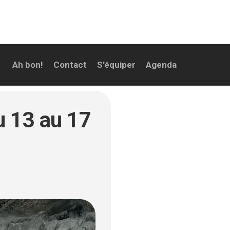
Ah bon!
Contact
S’équiper
Agenda
u 13 au 17